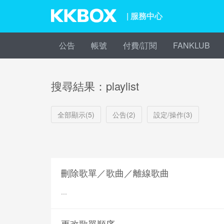
| 服務中心
公告
帳號
付費/訂閱
FANKLUB
搜尋結果：playlist
全部顯示(5)
公告(2)
設定/操作(3)
刪除歌單／歌曲／離線歌曲
...
更改歌單順序