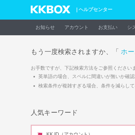
| ヘルプセンター
お知らせ
アカウント
お支払い
シ
もう一度検索されますか、「
ホー
お手数ですが、下記検索方法をご参照ください
英単語の場合、スペルに間違いが無いか確認
検索条件が複雑すぎる場合、条件を減らして
人気キーワード
KK ID（アカウント）