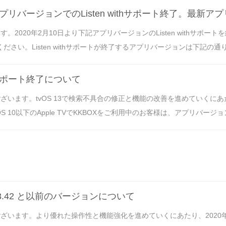
プリバージョンでのListen withサポート終了。最新
。2020年2月10日より下記アプリバージョンのListen withサ
さい。Listen withサポートが終了するアプリバージョンは下記の通り。・KKBO
 10のサポート終了について
ます。tvOS 13で検索不具合の修正と機能の改善を進めていくにあたり、KK
S 10以下のApple TVでKKBOXをご利用中のお客様は、アプリバージョン
6.3.42 と以前のバージョンについて
います。より優れた操作性と機能強化を進めていくにあたり、2020年9月か