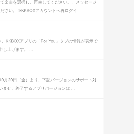
めて楽曲を選択し、再生してください。」メッセージ
い。※KKBOXアカウントへ再ログイ ...
中、KKBOXアプリの「For You」タブの情報が表示で
上げます。 ...
年9月20日（金）より、下記バージョンのサポート対
せ。終了するアプリバージョンは ...