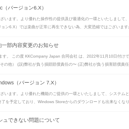
c（バージョン6.X）
うございます。より優れた操作性の提供及び最適化の一環といたしまして
ジョン6.X）では楽曲が正常に再生できない為、大変恐縮ではございますが本
ス利用規約一部内容変更のお知らせ
この度 KKCompany Japan 合同会社 は、2022年11月10日付けで「K
 (誤)弊社が負う損賠賠償責任の〜 (正)弊社が負う損害賠償責任の〜 KKBOX fo
dows（バージョン 7.X）
うございます。より優れた機能のご提供の一環といたしまして、システム
を予定しており、Windows Storeからのダウンロードも出来なくなります。K
キャッシュできない問題について