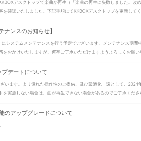
KKBOXデスクトップで楽曲が再生（「楽曲の再生に失敗しました。改
確認いたしました。下記手順にてKKBOXデスクトップを更新してくださ
メンテナンスのお知らせ】
+09:00） にシステムメンテナンスを行う予定でございます。メンテナンス期間
をおかけいたしますが、何卒ご了承いただけますようよろしくお願い申し
ップデートについて
ございます。より優れた操作性のご提供、及び最適化一環として、2024
を実施しない場合は、曲が再生できない場合があるのでご了承くださいま
シュ機能のアップグレードについて
.