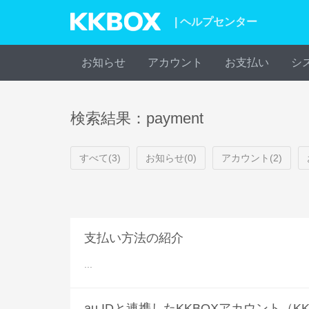
| ヘルプセンター
お知らせ
アカウント
お支払い
シ
検索結果：payment
すべて(3)
お知らせ(0)
アカウント(2)
支払い方法の紹介
...
au IDと連携したKKBOXアカウント（K