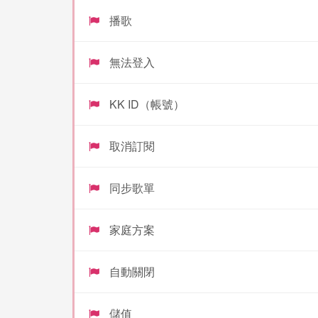
播歌
無法登入
KK ID（帳號）
取消訂閱
同步歌單
家庭方案
自動關閉
儲值