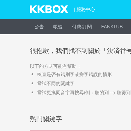
| 服務中心
公告
帳號
付費/訂閱
FANKLUB
很抱歉，我們找不到關於「決済番
以下的方式可能有幫助：
檢查是否有錯別字或拼字錯誤的情形
嘗試不同的關鍵字
嘗試更換同音字再搜尋(例：聽的到 --> 聽得到
熱門關鍵字