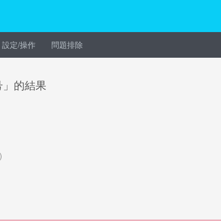
設定/操作
問題排除
号」的結果
)