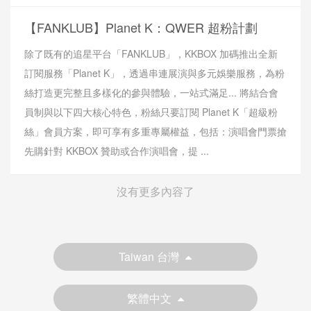
【FANKLUB】Planet K：QWER 超粉計劃
除了既有的追星平台「FANKLUB」，KKBOX 加碼推出全新
訂閱服務「Planet K」，透過串連展演與多元娛樂服務，為粉
絲打造更完整且多樣化的參與體驗，一站式滿足... 將結合會
員制與以下四大核心特色，粉絲只要訂閱 Planet K「超級粉
絲」會員方案，即可享有多重專屬權益，包括：演唱會門票搶
先購針對 KKBOX 贊助或合作演唱會，提 ...
沒有更多內容了
Taiwan 台灣
繁體中文