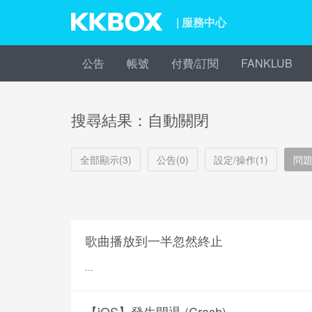
| 服務中心
公告
帳號
付費/訂閱
FANKLUB
搜尋結果：自動關閉
全部顯示(3)
公告(0)
設定/操作(1)
問題
歌曲播放到一半忽然終止
...
【iOS】發生閃退 (Crash)