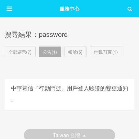
服務中心
搜尋結果：password
全部顯示(7)
公告(1)
帳號(5)
付費/訂閱(1)
中華電信『行動門號』用戶登入驗證的變更通知
...
Taiwan 台灣