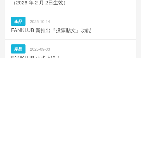
（2026 年 2 月 2日生效）
產品
2025-10-14
FANKLUB 新推出『投票貼文』功能
產品
2025-09-03
FANKLUB 正式上線！
產品
2025-09-01
KKBOX Windows・Mac 離線播放功能升級通知
返回列表頁
Hong Kong 香港澳門