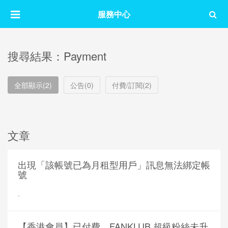
服務中心
搜尋結果：Payment
全部顯示(2)
公告(0)
付費/訂閱(2)
文章
出現「該帳號已為月租型用戶」訊息無法綁定帳
號
.
【香港會員】已付費，FANKLUB 超級粉絲未升