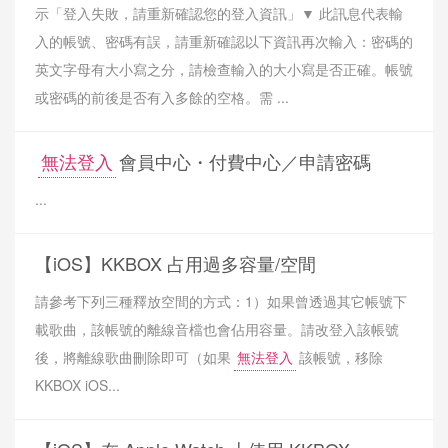
示「登入失敗，請重新確認您的登入資訊」▼ 此訊息代表輸
入的帳號、密碼有誤，請重新確認以下資訊再次輸入：密碼的
英文字母有大小寫之分，請檢查輸入的大小寫是否正確。帳號
或密碼的前後是否有入多餘的空格。需 ...
無法登入
會員中心・付費中心／申請密碼
...
【iOS】KKBOX 占用過多容量/空間
請參考下列三種釋放空間的方式：1）如果曾透過其它帳號下
載歌曲，該帳號的離線音檔也會佔用容量。請改登入該帳號
後，將離線歌曲刪除即可（如果
無法登入
該帳號，移除
KKBOX iOS...