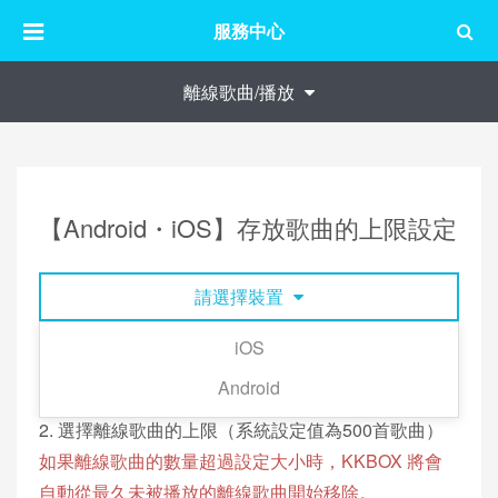
服務中心
離線歌曲/播放
【Android・iOS】存放歌曲的上限設定
請選擇裝置
iOS
1. 點擊 KKBOX 右下角「我的」→ 畫面右上角的齒輪
Android
圖示 →「儲存管理」→「離線歌曲容量」。
2. 選擇離線歌曲的上限（系統設定值為500首歌曲）
如果離線歌曲的數量超過設定大小時，KKBOX 將會
自動從最久未被播放的離線歌曲開始移除。