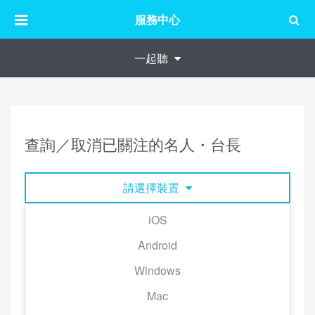
服務中心
一起聽
查詢／取消已關注的名人・台長
請選擇裝置
iOS
1. 進入「我的」並點擊右上方的「我的個人頁」。
Android
2. 點擊「正在關注」即可查看目前已關注的藝人／台
Windows
長。
Mac