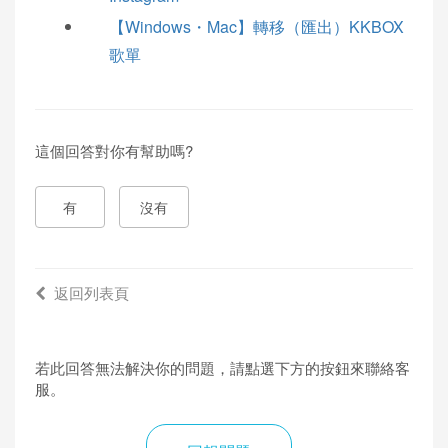
【Windows・Mac】轉移（匯出）KKBOX
歌單
這個回答對你有幫助嗎?
有
沒有
返回列表頁
若此回答無法解決你的問題，請點選下方的按鈕來聯絡客
服。