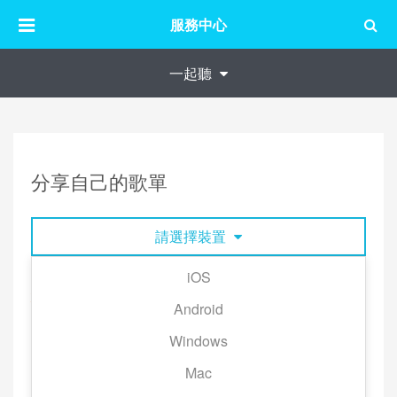
服務中心
一起聽
分享自己的歌單
請選擇裝置
iOS
分享歌單至個人首頁：
Android
1. 點擊要分享的歌單，點擊右上角的「‧‧‧」→「分
Windows
享」。
Mac