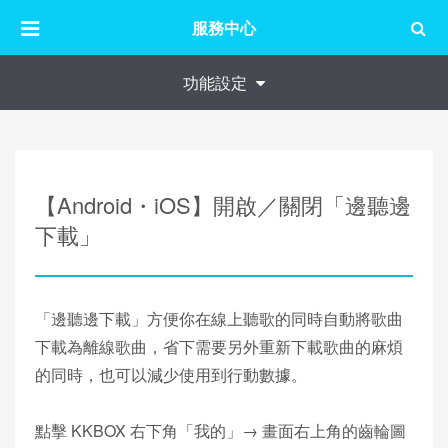
服務中心
功能設定
【Android・iOS】開啟／關閉「邊聽邊
下載」
「邊聽邊下載」方便你在線上聽歌的同時自動將歌曲
下載為離線歌曲，省下需要另外重新下載歌曲的麻煩
的同時，也可以減少使用到行動數據。
點擊 KKBOX 右下角「我的」→ 畫面右上角的齒輪圖