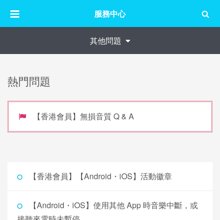
服務中心
其他問題
熱門問題
【香港會員】無損音質 Q & A
【香港會員】【Android・iOS】活動徽章
【Android・iOS】使用其他 App 時音樂中斷，或
接聽來電時未暫停