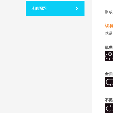
其他問題
播放
切
點選
單曲
全曲
不循