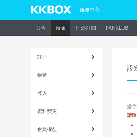
| 服務中心
公告
帳號
付費/訂閱
FANKLUB
註冊
設
帳號
登入
當你
資料變更
請留
會員權益