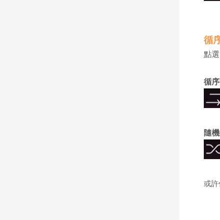
循
點選
循序
隨機
或許