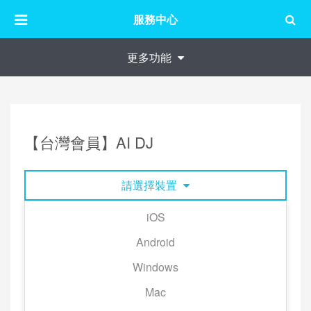
服務中心
更多功能
【台灣會員】AI DJ
請選擇裝置
iOS
KKBOX 推出 AI DJ，只要透過最新版本的 KKBOX
Android
iOS，都可以讓 AI DJ 依照你提供的情境敘述，為你建
Windows
立一份歌單！
Mac
點選【搜尋】畫面上方的「啟動」。