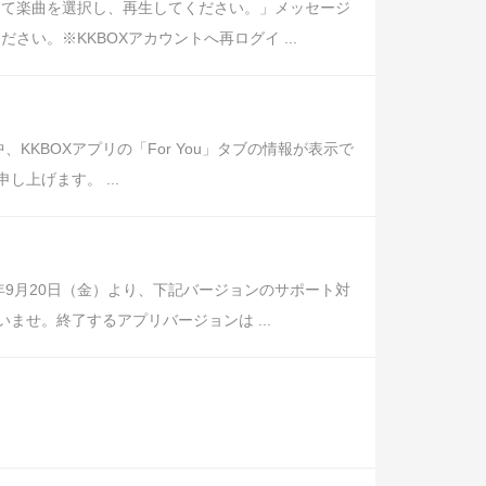
めて楽曲を選択し、再生してください。」メッセージ
い。※KKBOXアカウントへ再ログイ ...
中、KKBOXアプリの「For You」タブの情報が表示で
上げます。 ...
年9月20日（金）より、下記バージョンのサポート対
せ。終了するアプリバージョンは ...