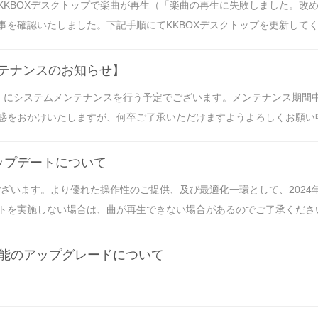
KKBOXデスクトップで楽曲が再生（「楽曲の再生に失敗しました。改
確認いたしました。下記手順にてKKBOXデスクトップを更新してくださ
メンテナンスのお知らせ】
+09:00） にシステムメンテナンスを行う予定でございます。メンテナンス期間
をおかけいたしますが、何卒ご了承いただけますようよろしくお願い申し
ップデートについて
ございます。より優れた操作性のご提供、及び最適化一環として、2024
を実施しない場合は、曲が再生できない場合があるのでご了承くださいま
シュ機能のアップグレードについて
.