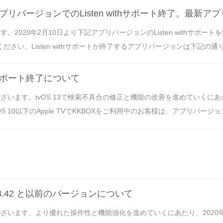
プリバージョンでのListen withサポート終了。最新
。2020年2月10日より下記アプリバージョンのListen withサ
さい。Listen withサポートが終了するアプリバージョンは下記の通り。・KKBO
 10のサポート終了について
ます。tvOS 13で検索不具合の修正と機能の改善を進めていくにあたり、KK
S 10以下のApple TVでKKBOXをご利用中のお客様は、アプリバージョン
6.3.42 と以前のバージョンについて
います。より優れた操作性と機能強化を進めていくにあたり、2020年9月か