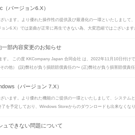
c（バージョン6.X）
うございます。より優れた操作性の提供及び最適化の一環といたしまして
ジョン6.X）では楽曲が正常に再生できない為、大変恐縮ではございますが本
ス利用規約一部内容変更のお知らせ
この度 KKCompany Japan 合同会社 は、2022年11月10日付けで「K
 (誤)弊社が負う損賠賠償責任の〜 (正)弊社が負う損害賠償責任の〜 KKBOX fo
dows（バージョン 7.X）
うございます。より優れた機能のご提供の一環といたしまして、システム
を予定しており、Windows Storeからのダウンロードも出来なくなります。K
キャッシュできない問題について