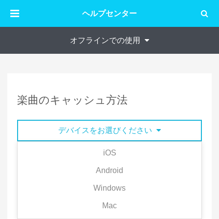
ヘルプセンター
オフラインでの使用
楽曲のキャッシュ方法
デバイスをお選びください
iOS
楽曲を端末にキャッシュすると、飛行機内や、電波
Android
の届かない場所、もしくはインターネットに接続し
Windows
ない状態でも楽曲を聴くことができます。
Mac
1）プレミアム会員は異なるデバイスでもキャッシュ