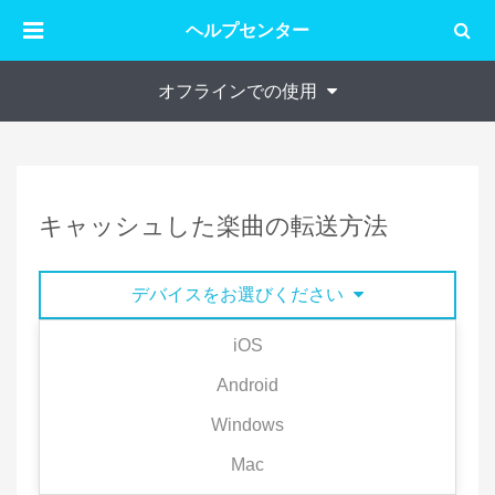
ヘルプセンター
オフラインでの使用
キャッシュした楽曲の転送方法
デバイスをお選びください
iOS
キャッシュした楽曲はデバイスに保存されるため、
Android
別のアカウントやデバイスへ転送できません。
Windows
別のアカウント/デバイスで同じ曲をキャッシュした
Mac
い場合に、キャッシュした楽曲をプレイリストとし