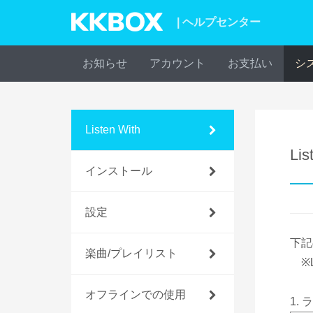
| ヘルプセンター
お知らせ
アカウント
お支払い
シ
Listen With
L
インストール
設定
下記
楽曲/プレイリスト
※L
オフラインでの使用
1.