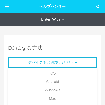
ヘルプセンター
Listen With
DJ になる方法
デバイスをお選びください
iOS
1. 他の人と共有したい楽曲を再生します。
Android
Windows
■ 方法1：
→ 画面の下部にある再生バーをタップし、再生画面
Mac
右上の「...」をタップします。