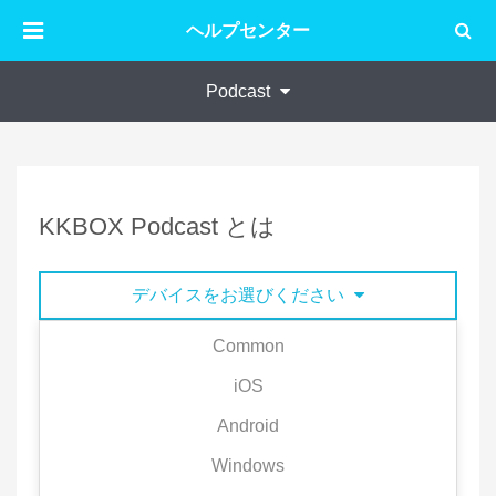
ヘルプセンター
Podcast
KKBOX Podcast とは
デバイスをお選びください
Common
プレミアム会員でも、無料会員でも、KKBOX で
iOS
Podcast（ポッドキャスト）を無料で楽しめます。
Android
Q：KKBOX Podcast がオフラインで再生できます
Windows
か？