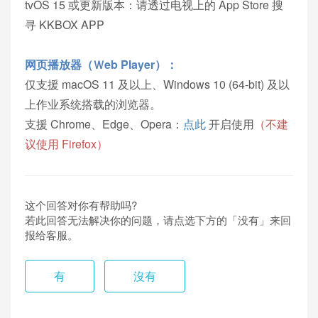
tvOS 15 或更新版本：请透过电视上的 App Store 搜
寻 KKBOX APP
网页播放器（Ｗeb Player）：
仅⽀援 macOS 11 及以上、Windows 10 (64-bit) 及以
上作业系统搭载的浏览器。
支援 Chrome、Edge、Opera：
点此
开启使用
（不建
议使用 Firefox）
#
环
境
这个回答对你有帮助吗?
若此回答无法解决你的问题，请点选下方的「没有」来回
需
报给客服。
求
#
有
沒有
作
业