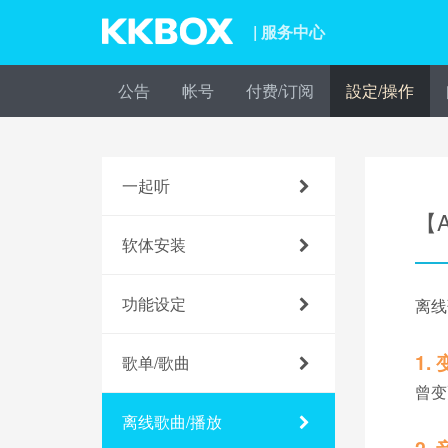
| 服务中心
公告
帐号
付费/订阅
設定/操作
一起听
【
软体安装
功能设定
离线
1.
歌单/歌曲
曾变
离线歌曲/播放