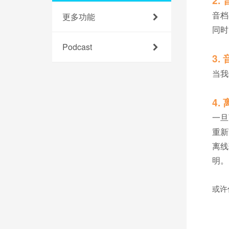
2
音档
更多功能
同时
Podcast
3.
当我
4.
一旦
重新
离线
明。
或许