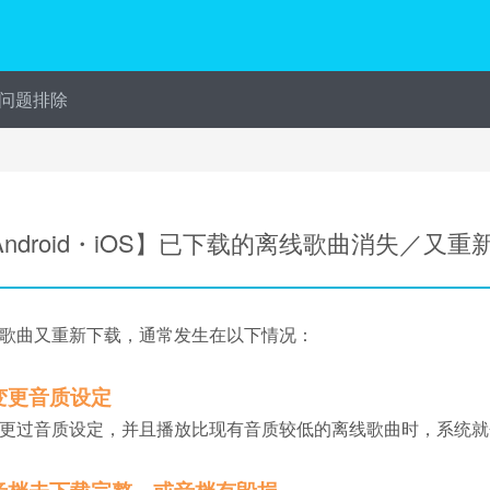
问题排除
Android・iOS】已下载的离线歌曲消失／又重
歌曲又重新下载，通常发生在以下情况：
 变更音质设定
更过音质设定，并且播放比现有音质较低的离线歌曲时，系统就