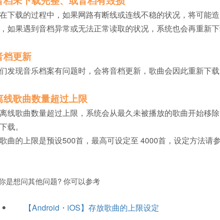
. 音档未下载完整、或音档有毁损
在下载的过程中，如果网路有断线或连线不稳的状况，将可能造
，如果遇到音档异常或无法正常读取的状况，系统也会再重新下
 音档更新
们发现音乐档案有问题时，会将音档更新，歌曲会因此重新下载
 离线歌曲数量超过上限
离线歌曲数量超过上限，系统会从最久未被播放的歌曲开始移除
下载。
歌曲的上限是预设500首，最高可设定至 4000首，设定方法
你是想问其他问题? 你可以参考
【Android・iOS】存放歌曲的上限设定