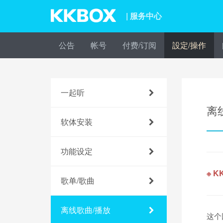
| 服务中心
公告
帐号
付费/订阅
設定/操作
一起听
离
软体安装
功能设定
※ 
歌单/歌曲
离线歌曲/播放
这个