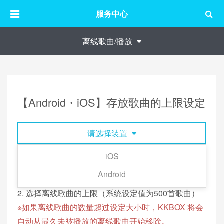
服务中心
离线歌曲/播放
【Android・iOS】存放歌曲的上限设定
请选择装置
iOS
1. 点击 KKBOX 右下角「我的」→ 画面右上角的齿轮
Android
图示 →「储存管理」→「离线歌曲容量」。
2. 选择离线歌曲的上限（系统设定值为500首歌曲）
※如果离线歌曲的数量超过设定大小时，KKBOX 将会
自动从最久未被播放的离线歌曲开始移除。