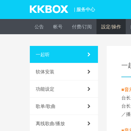
| 服务中心
公告
帐号
付费/订阅
設定/操作
一起听
一
软体安装
功能设定
■音
台长
台长
歌单/歌曲
／播
离线歌曲/播放
■音