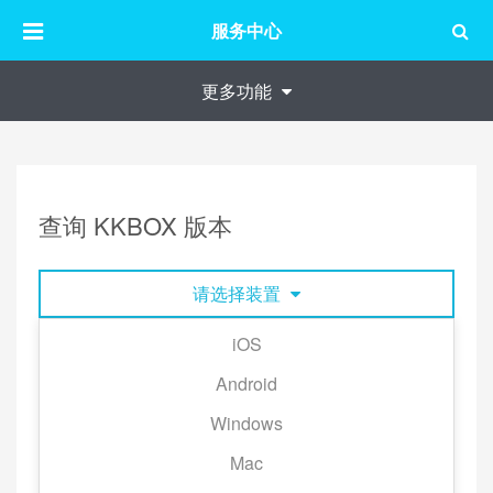
服务中心
更多功能
查询 KKBOX 版本
请选择装置
iOS
点击 KKBOX 右下角「我的」→ 画面右上角的齿轮图
Android
示 →「关于」→「版本」，即显示版本资讯。
Windows
Mac