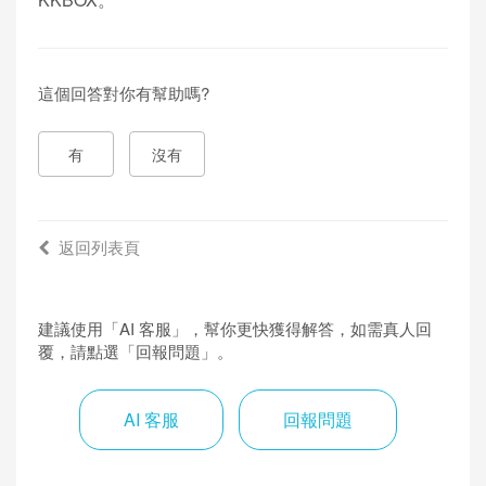
#
換
新
這個回答對你有幫助嗎?
手
機
有
沒有
，
之
前
返回列表頁
帳
號
建議使用「AI 客服」，幫你更快獲得解答，如需真人回
是
覆，請點選「回報問題」。
用
F
AI 客服
回報問題
a
c
e