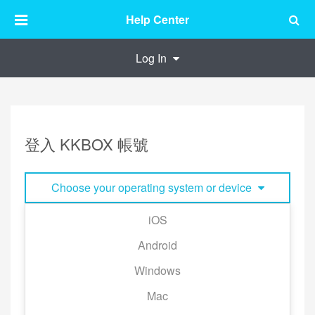
Help Center
Log In
登入 KKBOX 帳號
Choose your operating system or device
iOS
1. 點擊「登入」。
Android
Windows
Mac