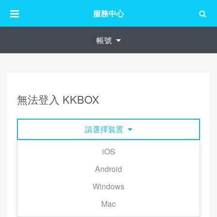
服務中心
帳號
無法登入 KKBOX
請選擇裝置
iOS
以下是無法登入帳號的常見狀況，請依照你所遇到的
Android
問題來點開相對應的說明嘗試排除。
Windows
Mac
▼輸入帳號密碼後，畫面上顯示「登入失敗，