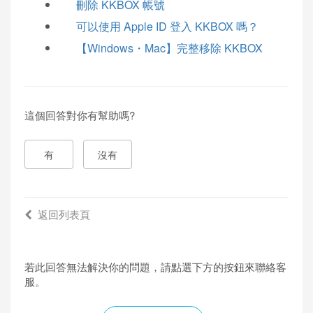
刪除 KKBOX 帳號
可以使用 Apple ID 登入 KKBOX 嗎？
【Windows・Mac】完整移除 KKBOX
這個回答對你有幫助嗎?
有
沒有
返回列表頁
若此回答無法解決你的問題，請點選下方的按鈕來聯絡客
服。