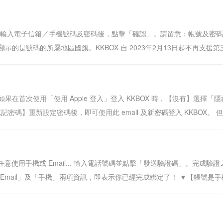
資料，輸入電子信箱／手機號碼及密碼後，點擊「確認」。請留意：帳號及
是號碼的所屬地區國旗。KKBOX 自 2023年2月13日起不再支援第三方
。如果在首次使用「使用 Apple 登入」登入 KKBOX 時，【沒有】選擇「隱藏我
記密碼】重新設定密碼後，即可使用此 email 及新密碼登入 KKBOX。 但如果
，即可任意使用手機或 Email... 輸入電話號碼並點擊「發送驗證碼」。完成
mail」及「手機」兩項資訊，即表示你已經完成綁定了！ ▼【帳號是手機：將帳號