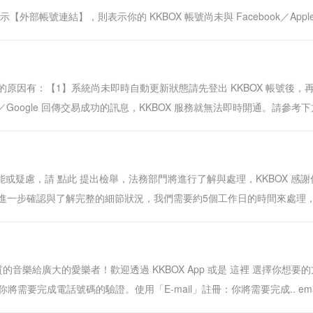
示【外部帳號連結】，則表示你的 KKBOX 帳號尚未與 Facebook／Apple
：【1】系統尚未即時自動更新狀態請先登出 KKBOX 帳號後，再重登入。【2
 Apple／Google 回傳交易成功的訊息，KKBOX 服務就無法即時開通。請參考下方的
可能或疑慮，請 點此 提出檢舉，法務部門將進行了解與處理，KKBOX 
一步確認與了解完整的細節狀況，我們需要約5個工作日的時間來處理，還
的音樂給廣大的愛樂者！歡迎透過 KKBOX App 或是 這裡 選擇你想要
要完成電話號碼的驗證。使用「E-mail」註冊：你將需要完成.. email 是