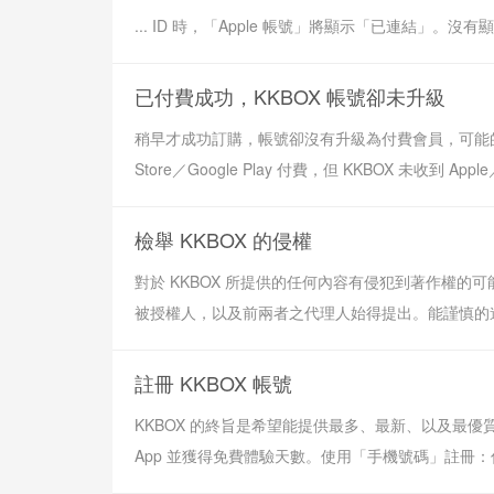
... ID 時，「Apple 帳號」將顯示「已連結」。沒有顯
已付費成功，KKBOX 帳號卻未升級
稍早才成功訂購，帳號卻沒有升級為付費會員，可能的原因有
Store／Google Play 付費，但 KKBOX 未收到
檢舉 KKBOX 的侵權
對於 KKBOX 所提供的任何內容有侵犯到著作權的
被授權人，以及前兩者之代理人始得提出。能謹慎的進
註冊 KKBOX 帳號
KKBOX 的終旨是希望能提供最多、最新、以及最優質
App 並獲得免費體驗天數。使用「手機號碼」註冊：你將需