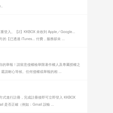
..
】KKBOX 未收到 Apple／Google...
【已透過 iTunes... 付費，服務卻未 ...
感謝你的舉報！請留意侵權檢舉限著作權人及專屬授權之
請耐心等候。任何侵權或舉報的相 ...
的方式進行註冊，完成註冊後即可立即登入 KKBOX
否正確（例如：Gmail 誤輸 ...