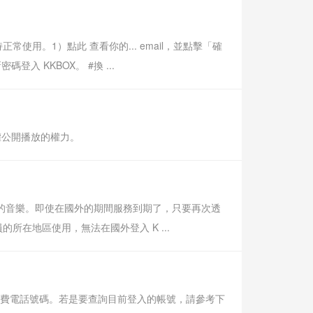
維持正常使用。1）點此 查看你的... email，並點擊「確
登入 KKBOX。 #換 ...
權公開播放的權力。
 的音樂。即使在國外的期間服務到期了，只要再次透
在地區使用，無法在國外登入 K ...
會是你的付費電話號碼。若是要查詢目前登入的帳號，請參考下