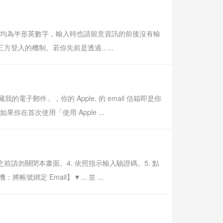
密碼均為半形英數字，輸入時也請留意資訊的前後沒有輸
登入的機制。若你先前是透過.. ...
的電子郵件」，你的 Apple. 的 email 信箱即是你
你在首次使用「使用 Apple ...
驗證之前請勿關閉本畫面。4. 依照指示輸入驗證碼。5. 點
綁定 Email】▼... 並 ...