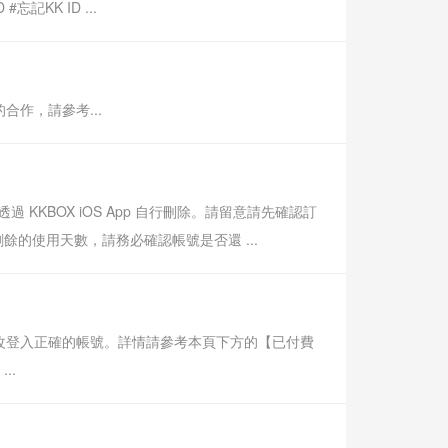
記KK ID ...
合作，請參考...
透過 KKBOX iOS App 自行刪除。請留意請先確認訂
的使用天數，請務必確認帳號是否還 ...
請改登入正確的帳號。詳情請參考本頁下方的【已付費
..