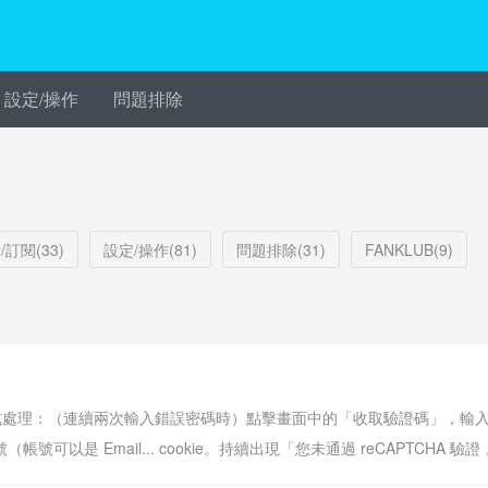
設定/操作
問題排除
/訂閱(33)
設定/操作(81)
問題排除(31)
FANKLUB(9)
下方式處理：（連續兩次輸入錯誤密碼時）點擊畫面中的「收取驗證碼」，輸入
號（帳號可以是 Email... cookie。持續出現「您未通過 reCAPTCHA