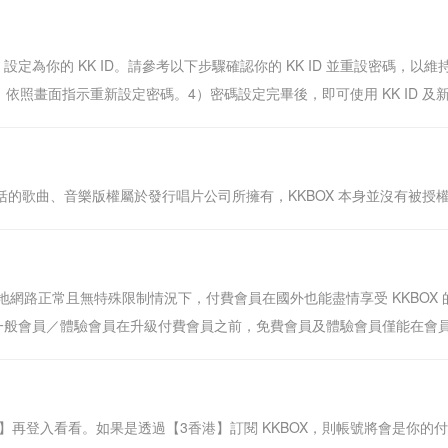
Email 設定為你的 KK ID。請參考以下步驟確認你的 KK ID 並重設密碼，以
碼後，依照畫面指示重新設定密碼。4）密碼設定完畢後，即可使用 KK ID 及新密碼
包括的歌曲、音樂版權屬於發行唱片公司所擁有，KKBOX 本身並沒有被授
網路正常且無特殊限制情況下，付費會員在國外也能盡情享受 KKBOX
般會員／體驗會員在升級付費會員之前，免費會員及體驗會員僅能在會員的所
l 或 電話號碼】再登入看看。如果是透過【3香港】訂閱 KKBOX，則帳號將