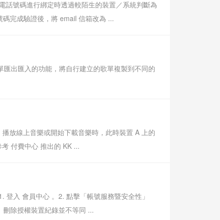
信箱或電話號碼進行綁定時透過較陌生的裝置／系統判斷為
成驗證後，將 email 信箱改為 ...
歌單匯出匯入的功能，將自行建立的歌單複製到不同的
 播放線上音樂或開始下載音樂時，此時裝置 A 上的
中心 推出的 KK ...
 登入 會員中心 。2. 點擊「帳號服務暨安全性」
除授權裝置紀錄並不等同 ...