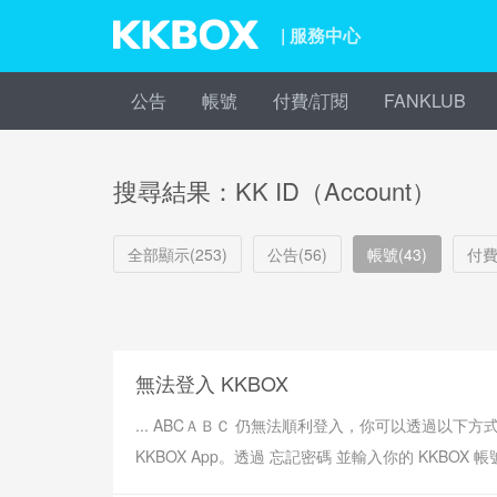
| 服務中心
公告
帳號
付費/訂閱
FANKLUB
搜尋結果：KK ID（Account）
全部顯示(253)
公告(56)
帳號(43)
付費
無法登入 KKBOX
... ABCＡＢＣ 仍無法順利登入，你可以透過以
KKBOX App。透過 忘記密碼 並輸入你的 KKBOX 帳