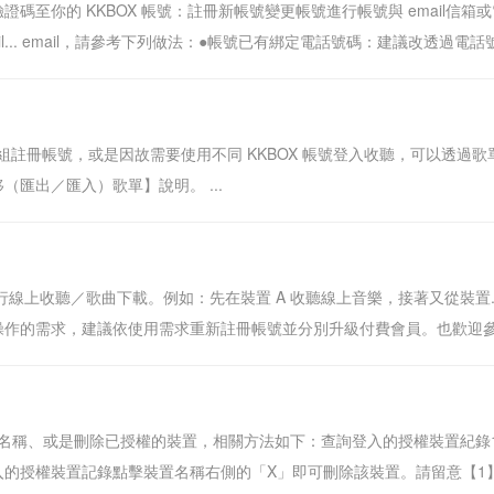
驗證碼至你的 KKBOX 帳號：註冊新帳號變更帳號進行帳號與 email
l... email，請參考下列做法：●帳號已有綁定電話號碼：建議改透過電話號碼完
註冊帳號，或是因故需要使用不同 KKBOX 帳號登入收聽，可以透過
（匯出／匯入）歌單】說明。 ...
？
進行線上收聽／歌曲下載。例如：先在裝置 A 收聽線上音樂，接著又從裝置.
作的需求，建議依使用需求重新註冊帳號並分別升級付費會員。也歡迎參考 付費
置名稱、或是刪除已授權的裝置，相關方法如下：查詢登入的授權裝置紀錄1.
入的授權裝置記錄點擊裝置名稱右側的「X」即可刪除該裝置。請留意【1】刪