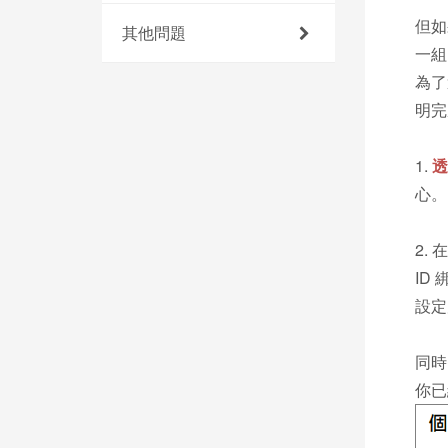
但如
其他問題
一
為了
明完
1.
透
心。
2.
ID
設定
同時
你已