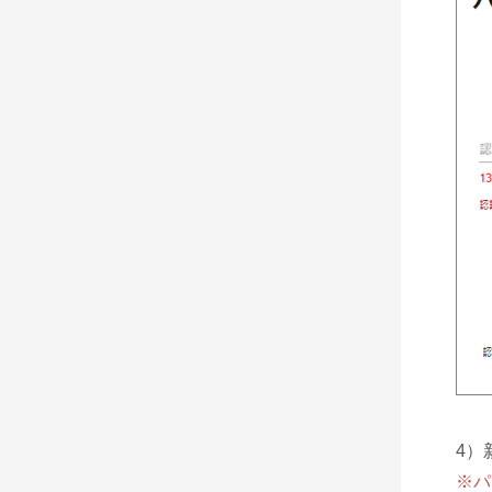
4）
※パ