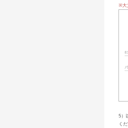
※大
5）
くだ