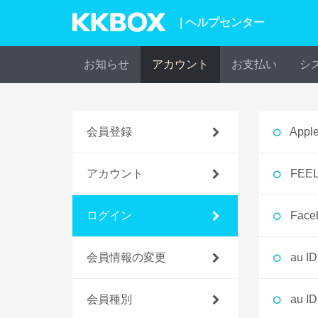
| ヘルプセンター
お知らせ
アカウント
お支払い
シ
会員登録
App
アカウント
FEE
ログイン
Fa
会員情報の変更
au
会員種別
au 