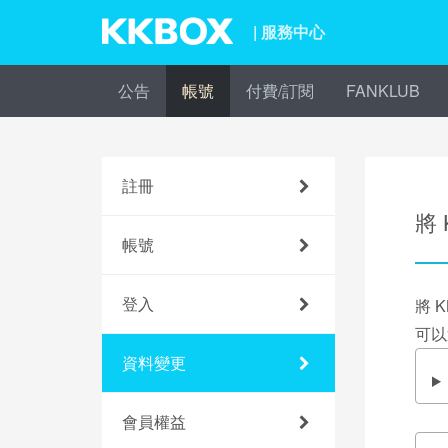
| 服務中心
公告
帳號
付費/訂閱
FANKLUB
註冊
將 
帳號
登入
將 
可以
資料變更
會員權益