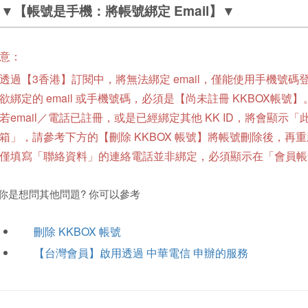
▼【帳號是手機：將帳號綁定 Email】▼
意：
透過
【3香港】訂閱中，將無法綁定 email，僅能使用手機號碼
欲綁定的 email 或手機號碼，必須是【尚未註冊 KKBOX帳號】
若email／電話已註冊，或是已經綁定其他 KK ID，將會顯示
箱」，請參考下方的【刪除 KKBOX 帳號】將帳號刪除後，再
僅填寫「聯絡資料」的連絡電話並非綁定，必須顯示在「會員帳號 
你是想問其他問題? 你可以參考
刪除 KKBOX 帳號
【台灣會員】啟用透過 中華電信 申辦的服務