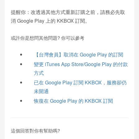
提醒你：改透過其他方式重新訂購之前，請務必先取
消 Google Play 上的 KKBOX 訂閱。
#
金
或許你是想問其他問題? 你可以參考
額
【台灣會員】取消在 Google Play 的訂閱
差
異
變更 iTunes App Store/Google Play 的付款
#
方式
金
已在 Google Play 訂閱 KKBOX，服務卻仍
額
未開通
較
恢復在 Google Play 的 KKBOX 訂閱
高
#
月
這個回答對你有幫助嗎?
租