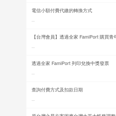
電信小額付費代繳的轉換方式
...
【台灣會員】透過全家 FamiPort 購
...
透過全家 FamiPort 列印兌換中獎發票
...
查詢付費方式及扣款日期
...
原台灣之星方案因應台灣大哥大帳務調整的相