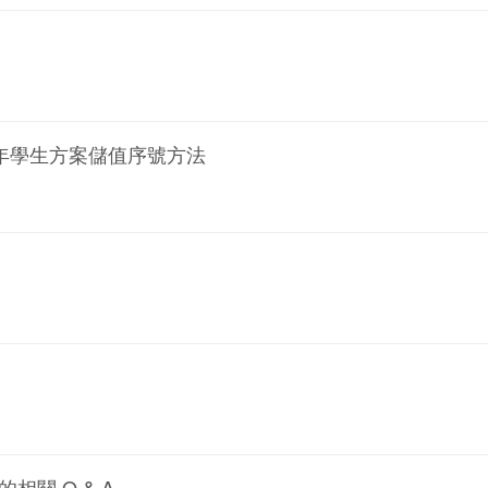
買青年學生方案儲值序號方法
關 Q & A