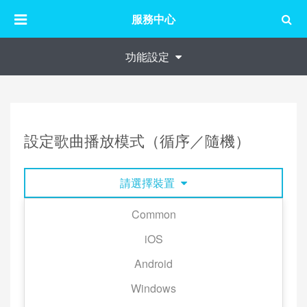
服務中心
功能設定
設定歌曲播放模式（循序／隨機）
請選擇裝置
Common
當你開始播放歌曲後，可以依照需求變更播放模式。
iOS
請留意：
Android
Apple TV、Chromecast 不支援隨機播放。
Android TV支援隨機播放。
Windows