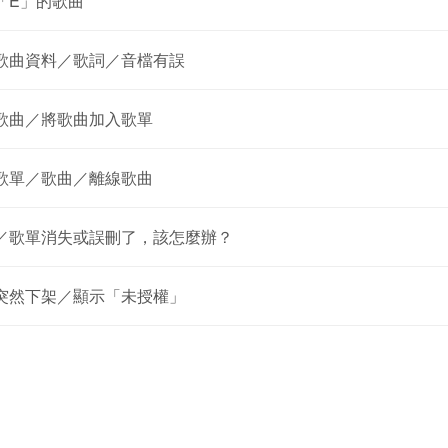
「E」的歌曲
歌曲資料／歌詞／音檔有誤
歌曲／將歌曲加入歌單
歌單／歌曲／離線歌曲
／歌單消失或誤刪了，該怎麼辦？
突然下架／顯示「未授權」
麼 KKBOX 部份專輯曲目、音樂資料與市售不同？