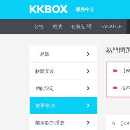
| 服務中心
公告
帳號
付費/訂閱
FANKLUB
熱門問
一起聽
【W
軟體安裝
找
功能設定
歌單/歌曲
離線歌曲/播放
【KK