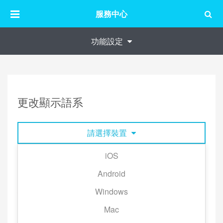
服務中心
功能設定
更改顯示語系
請選擇裝置
iOS
部分內容和通知訊息將以帳號的服務區域的預設語言
Android
顯示。
Windows
例如：你的帳號為 KKBOX 台灣地區會員，即將系統
或 KKBOX App 使設定為英文，歌曲資訊、歌詞仍會
Mac
以中文顯示。