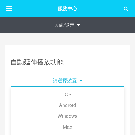
服務中心
功能設定
自動延伸播放功能
請選擇裝置
iOS
在【不重複播放】模式之下，當歌單中的最後一首歌
Android
曲自然（註）播放完畢後，系統將會自動接續播放相
Windows
似的推薦歌曲，讓你享受音樂不間斷的服務！
註：點擊「下一首」並不會觸發自動延伸播放聆聽功
Mac
能。