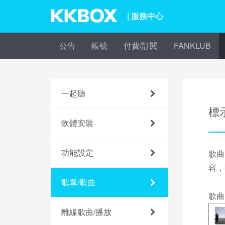
| 服務中心
公告
帳號
付費/訂閱
FANKLUB
一起聽
標
軟體安裝
功能設定
歌曲
容，
歌單/歌曲
歌曲
離線歌曲/播放