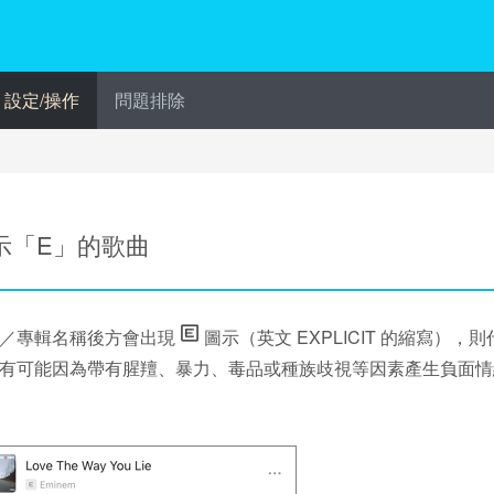
設定/操作
問題排除
示「E」的歌曲
／專輯名稱後方會出現
圖示（英文 EXPLICIT 的縮寫）
有可能因為帶有腥羶、暴力、毒品或種族歧視等因素產生負面情