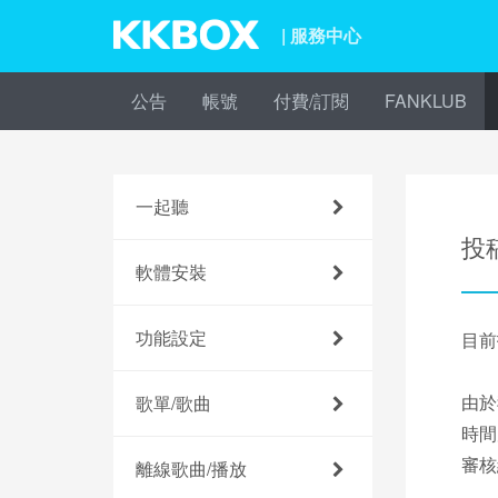
| 服務中心
公告
帳號
付費/訂閱
FANKLUB
一起聽
投
軟體安裝
功能設定
目前
由於
歌單/歌曲
時間
審核
離線歌曲/播放