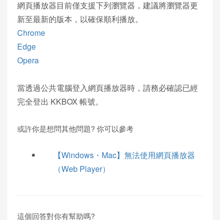
網頁播放器⽬前僅⽀援下列瀏覽器，建議將瀏覽器更
新至最新的版本，以確保順利播放。
Chrome
Edge
Opera
當透過公共電腦登入網頁播放器時，請務必確認已經
完全登出 KKBOX 帳號。
或許你是想問其他問題? 你可以參考
【Windows・Mac】無法使⽤網⾴播放器
（Web Player）
這個回答對你有幫助嗎?