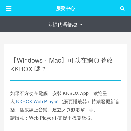
服務中心
錯誤代碼/訊息
【Windows・Mac】可以在網頁播放
KKBOX 嗎？
如果不方便在電腦上安裝 KKBOX App，歡迎登
入
KKBOX Web Player
（網頁播放器）持續發掘新音
樂、播放線上音樂、建立／異動歌單...等。
請留意：Web Player不支援手機瀏覽器。