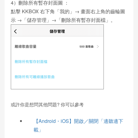
4）刪除所有暫存封面圖 ：
點擊 KKBOX 右下角「我的」→ 畫面右上角的齒輪圖
示 →「儲存管理」→「刪除所有暫存封面檔」。
或許你是想問其他問題? 你可以參考
【Android・iOS】開啟／關閉「邊聽邊下
載」