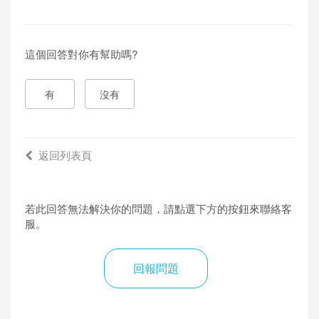
置
#
刪
這個回答對你有幫助嗎?
除
裝
有
沒有
置
#
解
返回列表頁
除
裝
置
若此回答無法解決你的問題，請點選下方的按鈕來聯絡客
#
服。
登
出
回報問題
全
部