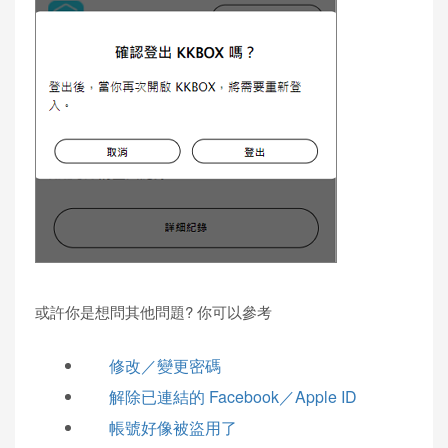
#
登
或許你是想問其他問題? 你可以參考
出
修改／變更密碼
所
有
解除已連結的 Facebook／Apple ID
裝
帳號好像被盜用了