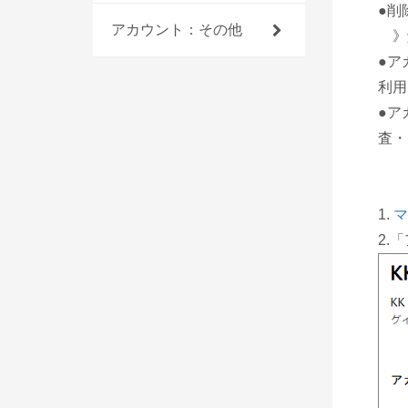
●削
アカウント：その他
》解
●ア
利用
●ア
査・
1.
マ
2.