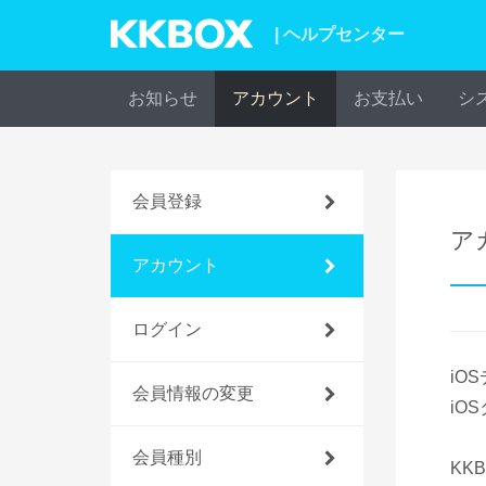
| ヘルプセンター
お知らせ
アカウント
お支払い
シ
会員登録
ア
アカウント
ログイン
iO
会員情報の変更
iO
会員種別
KK